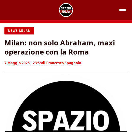
Vai
al
contenuto
NEWS MILAN
Milan: non solo Abraham, maxi
operazione con la Roma
7 Maggio 2025 - 23:58
di
Francesco Spagnolo