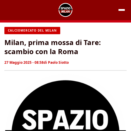
Vai
al
contenuto
CALCIOMERCATO DEL MILAN
Milan, prima mossa di Tare:
scambio con la Roma
27 Maggio 2025 - 08:58
di
Paolo Siotto