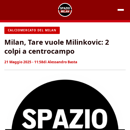
Vai
al
contenuto
CALCIOMERCATO DEL MILAN
Milan, Tare vuole Milinkovic: 2
colpi a centrocampo
21 Maggio 2025 - 11:58
di
Alessandro Basta