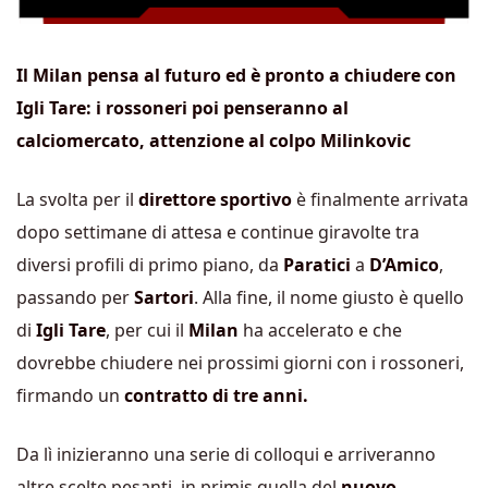
Il Milan pensa al futuro ed è pronto a chiudere con
Igli Tare: i rossoneri poi penseranno al
calciomercato, attenzione al colpo Milinkovic
La svolta per il
direttore sportivo
è finalmente arrivata
dopo settimane di attesa e continue giravolte tra
diversi profili di primo piano, da
Paratici
a
D’Amico
,
passando per
Sartori
. Alla fine, il nome giusto è quello
di
Igli Tare
, per cui il
Milan
ha accelerato e che
dovrebbe chiudere nei prossimi giorni con i rossoneri,
firmando un
contratto di tre anni.
Da lì inizieranno una serie di colloqui e arriveranno
altre scelte pesanti, in primis quella del
nuovo