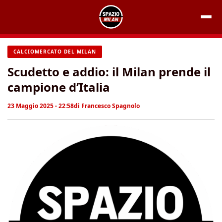
Vai
al
contenuto
CALCIOMERCATO DEL MILAN
Scudetto e addio: il Milan prende il
campione d’Italia
23 Maggio 2025 - 22:58
di
Francesco Spagnolo