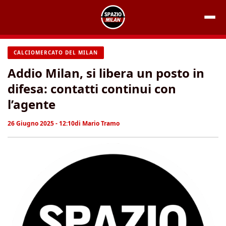
Vai
al
contenuto
CALCIOMERCATO DEL MILAN
Addio Milan, si libera un posto in
difesa: contatti continui con
l’agente
26 Giugno 2025 - 12:10
di
Mario Tramo