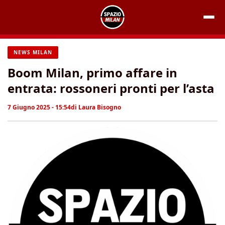
Vai
al
contenuto
NEWS MILAN
Boom Milan, primo affare in
entrata: rossoneri pronti per l’asta
7 Giugno 2025 - 15:54
di
Laura Bisogno