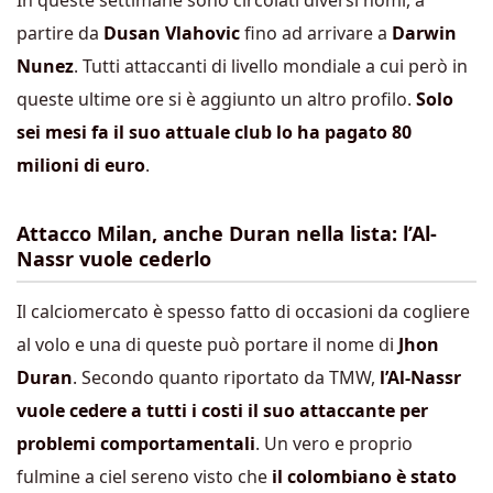
In queste settimane sono circolati diversi nomi, a
partire da
Dusan Vlahovic
fino ad arrivare a
Darwin
Nunez
. Tutti attaccanti di livello mondiale a cui però in
queste ultime ore si è aggiunto un altro profilo.
Solo
sei mesi fa il suo attuale club lo ha pagato 80
milioni di euro
.
Attacco Milan, anche Duran nella lista: l’Al-
Nassr vuole cederlo
Il calciomercato è spesso fatto di occasioni da cogliere
al volo e una di queste può portare il nome di
Jhon
Duran
. Secondo quanto riportato da TMW,
l’Al-Nassr
vuole cedere a tutti i costi il suo attaccante per
problemi comportamentali
. Un vero e proprio
fulmine a ciel sereno visto che
il colombiano è stato