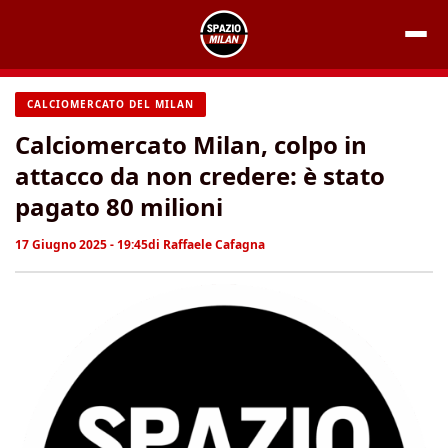
Vai
al
contenuto
CALCIOMERCATO DEL MILAN
Calciomercato Milan, colpo in
attacco da non credere: è stato
pagato 80 milioni
17 Giugno 2025 - 19:45
di
Raffaele Cafagna