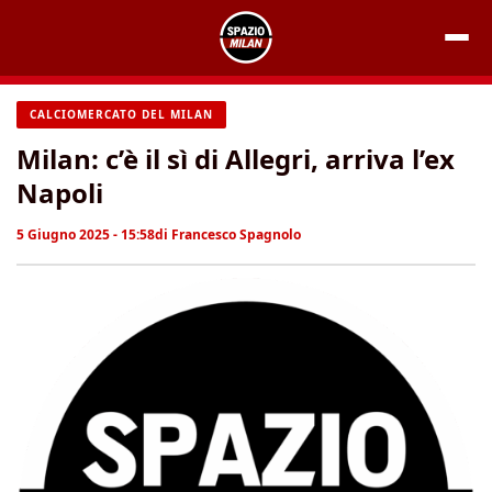
Vai
al
contenuto
CALCIOMERCATO DEL MILAN
Milan: c’è il sì di Allegri, arriva l’ex
Napoli
5 Giugno 2025 - 15:58
di
Francesco Spagnolo