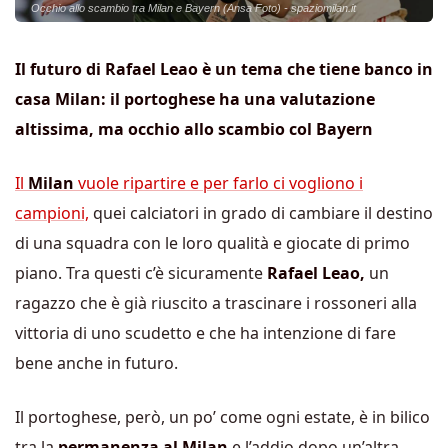
Occhio allo scambio tra Milan e Bayern (Ansa Foto) - spaziomilan.it
Il futuro di Rafael Leao è un tema che tiene banco in
casa Milan: il portoghese ha una valutazione
altissima, ma occhio allo scambio col Bayern
Il
Milan
vuole ripartire e per farlo ci vogliono i
campioni,
quei calciatori in grado di cambiare il destino
di una squadra con le loro qualità e giocate di primo
piano. Tra questi c’è sicuramente
Rafael Leao,
un
ragazzo che è già riuscito a trascinare i rossoneri alla
vittoria di uno scudetto e che ha intenzione di fare
bene anche in futuro.
Il portoghese, però, un po’ come ogni estate, è in bilico
tra la
permanenza al Milan
e l’addio dopo un’altra