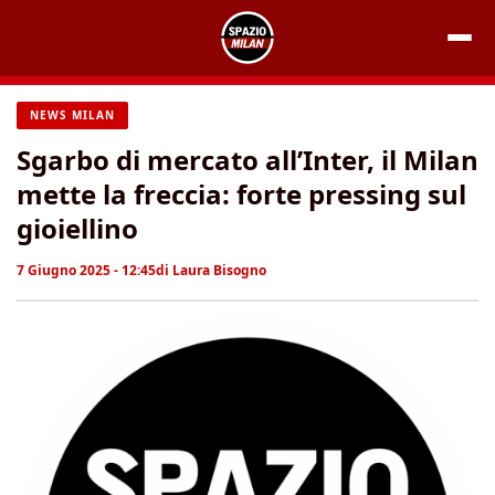
Vai
al
contenuto
NEWS MILAN
Sgarbo di mercato all’Inter, il Milan
mette la freccia: forte pressing sul
gioiellino
7 Giugno 2025 - 12:45
di
Laura Bisogno