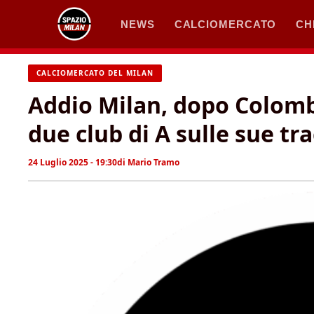
Vai
NEWS
CALCIOMERCATO
CH
al
contenuto
CALCIOMERCATO DEL MILAN
Addio Milan, dopo Colomb
due club di A sulle sue tr
24 Luglio 2025 - 19:30
di
Mario Tramo