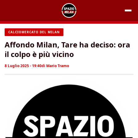
Vai
al
contenuto
CALCIOMERCATO DEL MILAN
Affondo Milan, Tare ha deciso: ora
il colpo è più vicino
8 Luglio 2025 - 19:40
di
Mario Tramo