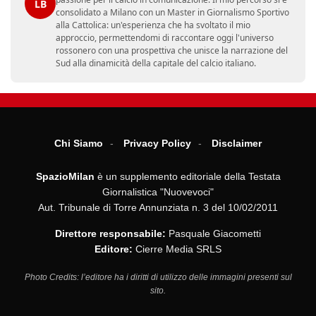
LB
consolidato a Milano con un Master in Giornalismo Sportivo
alla Cattolica: un'esperienza che ha svoltato il mio
approccio, permettendomi di raccontare oggi l'universo
rossonero con una prospettiva che unisce la narrazione del
Sud alla dinamicità della capitale del calcio italiano.
Chi Siamo
Privacy Policy
Disclaimer
SpazioMilan
è un supplemento editoriale della Testata
Giornalistica "Nuovevoci"
Aut. Tribunale di Torre Annunziata n. 3 del 10/02/2011
Direttore responsabile:
Pasquale Giacometti
Editore:
Cierre Media SRLS
Photo Credits: l’editore ha i diritti di utilizzo delle immagini presenti sul
sito.