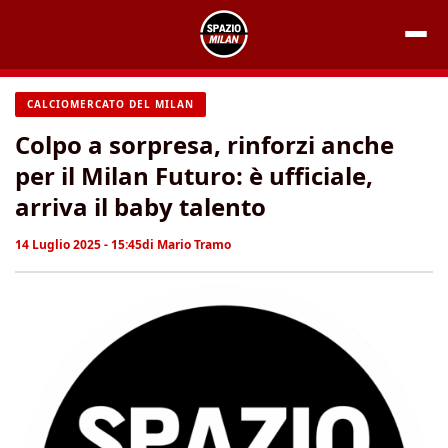
Vai
al
contenuto
CALCIOMERCATO DEL MILAN
Colpo a sorpresa, rinforzi anche
per il Milan Futuro: è ufficiale,
arriva il baby talento
14 Luglio 2025 - 15:45
di
Mario Tramo