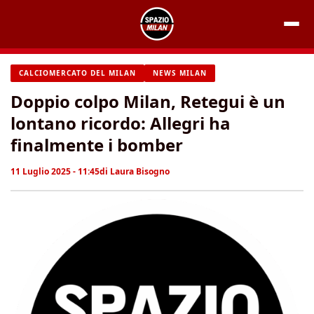
Vai
al
contenuto
CALCIOMERCATO DEL MILAN
NEWS MILAN
Doppio colpo Milan, Retegui è un
lontano ricordo: Allegri ha
finalmente i bomber
11 Luglio 2025 - 11:45
di
Laura Bisogno