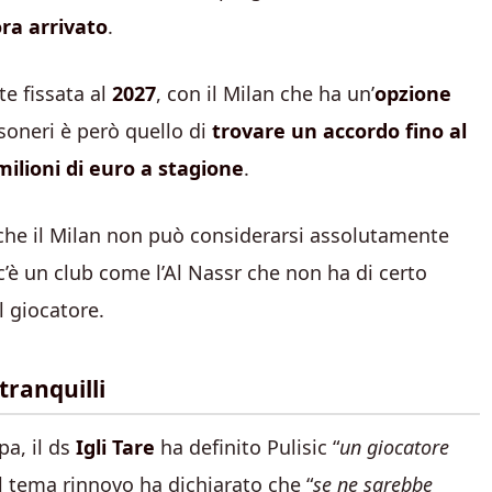
ra arrivato
.
te fissata al
2027
, con il Milan che ha un’
opzione
ssoneri è però quello di
trovare un accordo fino al
milioni di euro a stagione
.
che il Milan non può considerarsi assolutamente
 c’è un club come l’Al Nassr che non ha di certo
l giocatore.
tranquilli
pa, il ds
Igli Tare
ha definito Pulisic “
un giocatore
ul tema rinnovo ha dichiarato che “
se ne sarebbe