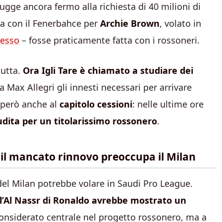
rugge ancora fermo alla richiesta di 40 milioni di
a con il Fenerbahce per
Archie Brown
, volato in
tesso
– fosse praticamente fatta con i rossoneri.
iutta.
Ora Igli Tare è chiamato a studiare dei
 Max Allegri gli innesti necessari per arrivare
o però anche al
capitolo cessioni
: nelle ultime ore
udita per un titolarissimo rossonero
.
: il mancato rinnovo preoccupa il Milan
el Milan potrebbe volare in Saudi Pro League.
l’Al Nassr di Ronaldo avrebbe mostrato un
considerato centrale nel progetto rossonero, ma a