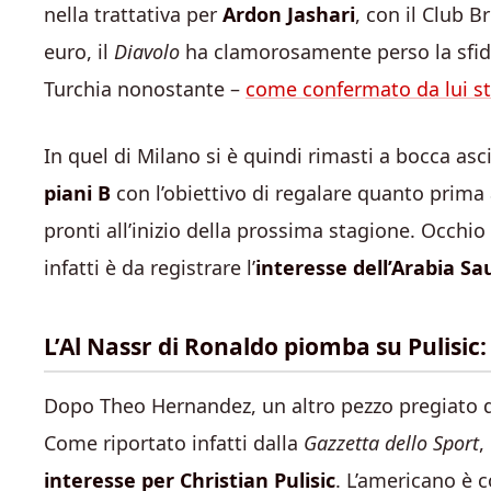
nella trattativa per
Ardon Jashari
, con il Club B
euro, il
Diavolo
ha clamorosamente perso la sfid
Turchia nonostante –
come confermato da lui s
In quel di Milano si è quindi rimasti a bocca asc
piani B
con l’obiettivo di regalare quanto prima a
pronti all’inizio della prossima stagione. Occhi
infatti è da registrare l’
interesse dell’Arabia Sa
L’Al Nassr di Ronaldo piomba su Pulisic
Dopo Theo Hernandez, un altro pezzo pregiato d
Come riportato infatti dalla
Gazzetta dello Sport
,
interesse per Christian Pulisic
. L’americano è 