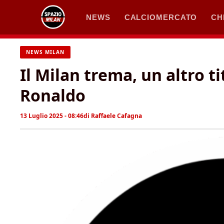
Vai
NEWS
CALCIOMERCATO
CH
al
contenuto
NEWS MILAN
Il Milan trema, un altro t
Ronaldo
13 Luglio 2025 - 08:46
di
Raffaele Cafagna