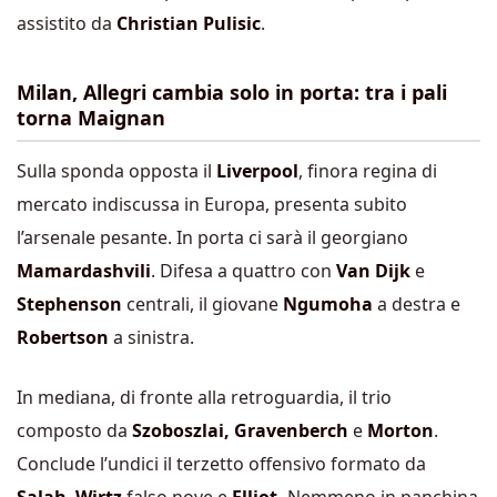
assistito da
Christian Pulisic
.
Milan, Allegri cambia solo in porta: tra i pali
torna Maignan
Sulla sponda opposta il
Liverpool
, finora regina di
mercato indiscussa in Europa, presenta subito
l’arsenale pesante. In porta ci sarà il georgiano
Mamardashvili
. Difesa a quattro con
Van Dijk
e
Stephenson
centrali, il giovane
Ngumoha
a destra e
Robertson
a sinistra.
In mediana, di fronte alla retroguardia, il trio
composto da
Szoboszlai, Gravenberch
e
Morton
.
Conclude l’undici il terzetto offensivo formato da
Salah
,
Wirtz
falso nove e
Elliot.
Nemmeno in panchina