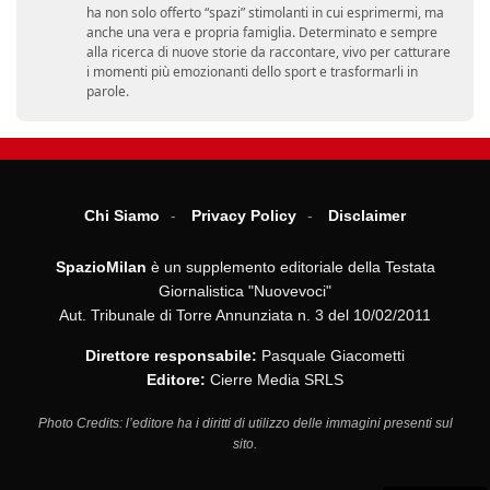
ha non solo offerto “spazi” stimolanti in cui esprimermi, ma
anche una vera e propria famiglia. Determinato e sempre
alla ricerca di nuove storie da raccontare, vivo per catturare
i momenti più emozionanti dello sport e trasformarli in
parole.
Chi Siamo
Privacy Policy
Disclaimer
SpazioMilan
è un supplemento editoriale della Testata
Giornalistica "Nuovevoci"
Aut. Tribunale di Torre Annunziata n. 3 del 10/02/2011
Direttore responsabile:
Pasquale Giacometti
Editore:
Cierre Media SRLS
Photo Credits: l’editore ha i diritti di utilizzo delle immagini presenti sul
sito.