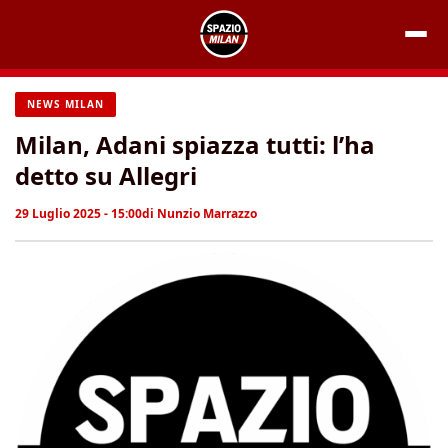
Vai
al
contenuto
NEWS MILAN
Milan, Adani spiazza tutti: l’ha
detto su Allegri
29 Luglio 2025 - 15:00
di
Nunzio Marrazzo