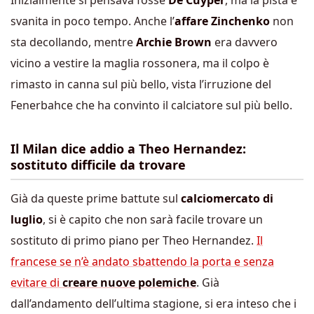
Inizialmente si pensava fosse
De Cuyper
, ma la pista è
svanita in poco tempo. Anche l’
affare Zinchenko
non
sta decollando, mentre
Archie Brown
era davvero
vicino a vestire la maglia rossonera, ma il colpo è
rimasto in canna sul più bello, vista l’irruzione del
Fenerbahce che ha convinto il calciatore sul più bello.
Il Milan dice addio a Theo Hernandez:
sostituto difficile da trovare
Già da queste prime battute sul
calciomercato di
luglio
, si è capito che non sarà facile trovare un
sostituto di primo piano per Theo Hernandez.
Il
francese se n’è andato sbattendo la porta e senza
evitare di
creare nuove polemiche
. Già
dall’andamento dell’ultima stagione, si era inteso che i