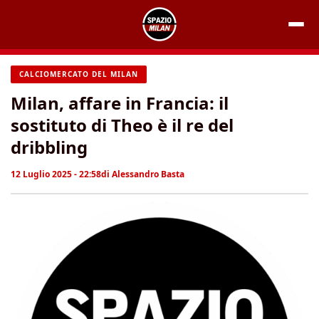
Vai
al
contenuto
CALCIOMERCATO DEL MILAN
Milan, affare in Francia: il
sostituto di Theo è il re del
dribbling
12 Luglio 2025 - 22:58
di
Alessandro Basta