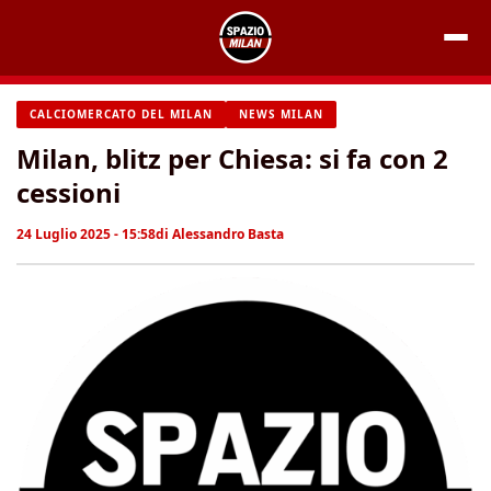
Vai
al
contenuto
CALCIOMERCATO DEL MILAN
NEWS MILAN
Milan, blitz per Chiesa: si fa con 2
cessioni
24 Luglio 2025 - 15:58
di
Alessandro Basta