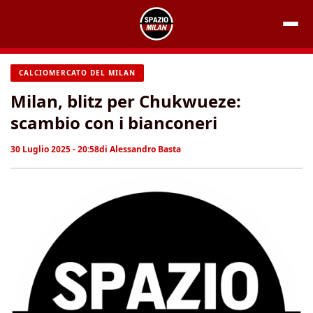
Vai
al
contenuto
CALCIOMERCATO DEL MILAN
Milan, blitz per Chukwueze:
scambio con i bianconeri
30 Luglio 2025 - 20:58
di
Alessandro Basta