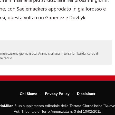
ire in maniera più strutturata nei prossimi giorni.
one, con Saelemaekers approdato in giallorosso e
rsi, questa volta con Gimenez e Dovbyk
comunicazione giornalistica. Anima siciliana in terra lombarda, cerco di
he faccio.
Chi Siamo
Privacy Policy
Disclaimer
ioMilan
è un supplemento editoriale della Testata Giornalistica "Nuove
Aut. Tribunale di Torre Annunziata n. 3 del 10/02/2011