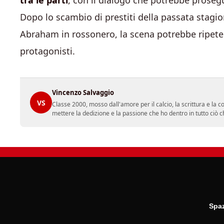
tra le parti
, con il dialogo che potrebbe prosegu
Dopo lo scambio di prestiti della passata stagi
Abraham in rossonero, la scena potrebbe ripete
protagonisti.
Vincenzo Salvaggio
VS
Classe 2000, mosso dall'amore per il calcio, la scrittura e la 
mettere la dedizione e la passione che ho dentro in tutto ciò c
Spaz