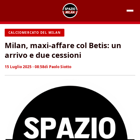
Vai
al
contenuto
CALCIOMERCATO DEL MILAN
Milan, maxi-affare col Betis: un
arrivo e due cessioni
15 Luglio 2025 - 08:58
di
Paolo Siotto