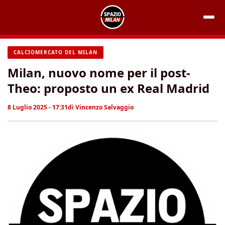
Vai
al
contenuto
CALCIOMERCATO DEL MILAN
Milan, nuovo nome per il post-
Theo: proposto un ex Real Madrid
8 Luglio 2025 - 17:31
di
Vincenzo Salvaggio