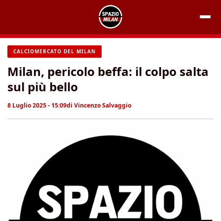
Vai
al
contenuto
CALCIOMERCATO DEL MILAN
Milan, pericolo beffa: il colpo salta
sul più bello
8 Luglio 2025 - 15:09
di
Vincenzo Salvaggio