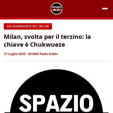
Vai
al
contenuto
CALCIOMERCATO DEL MILAN
Milan, svolta per il terzino: la
chiave è Chukwueze
17 Luglio 2025 - 20:58
di
Paolo Siotto