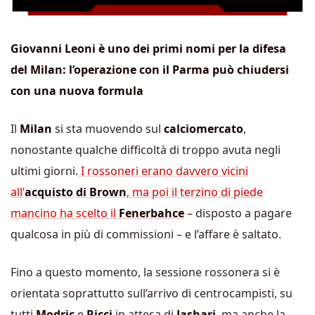
Giovanni Leoni è uno dei primi nomi per la difesa
del Milan: l’operazione con il Parma può chiudersi
con una nuova formula
Il
Milan
si sta muovendo sul
calciomercato
,
nonostante qualche difficoltà di troppo avuta negli
ultimi giorni.
I rossoneri erano davvero vicini
all’
acquisto di Brown
, ma poi il terzino di piede
mancino ha scelto il
Fenerbahce
– disposto a pagare
qualcosa in più di commissioni – e l’affare è saltato.
Fino a questo momento, la sessione rossonera si è
orientata soprattutto sull’arrivo di centrocampisti, su
tutti
Modric
e
Ricci
in attesa di
Jashari
, ma anche la