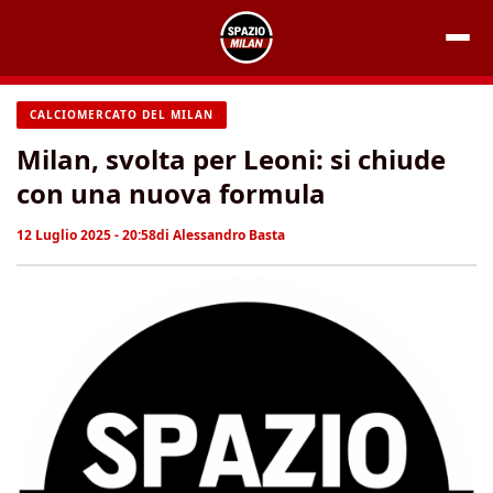
Vai
al
contenuto
CALCIOMERCATO DEL MILAN
Milan, svolta per Leoni: si chiude
con una nuova formula
12 Luglio 2025 - 20:58
di
Alessandro Basta