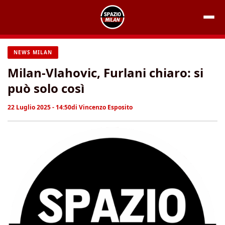
Vai
al
contenuto
NEWS MILAN
Milan-Vlahovic, Furlani chiaro: si
può solo così
22 Luglio 2025 - 14:50
di
Vincenzo Esposito