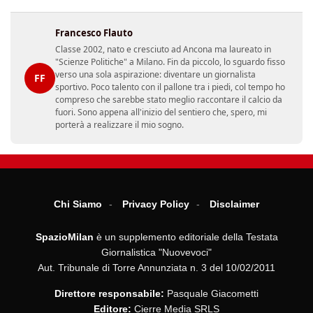
Francesco Flauto
Classe 2002, nato e cresciuto ad Ancona ma laureato in
"Scienze Politiche" a Milano. Fin da piccolo, lo sguardo fisso
verso una sola aspirazione: diventare un giornalista
FF
sportivo. Poco talento con il pallone tra i piedi, col tempo ho
compreso che sarebbe stato meglio raccontare il calcio da
fuori. Sono appena all'inizio del sentiero che, spero, mi
porterà a realizzare il mio sogno.
Chi Siamo
Privacy Policy
Disclaimer
SpazioMilan
è un supplemento editoriale della Testata
Giornalistica "Nuovevoci"
Aut. Tribunale di Torre Annunziata n. 3 del 10/02/2011
Direttore responsabile:
Pasquale Giacometti
Editore:
Cierre Media SRLS