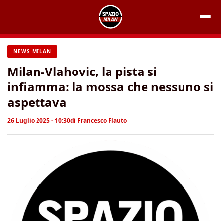
Vai
al
contenuto
NEWS MILAN
Milan-Vlahovic, la pista si
infiamma: la mossa che nessuno si
aspettava
26 Luglio 2025 - 10:30
di
Francesco Flauto