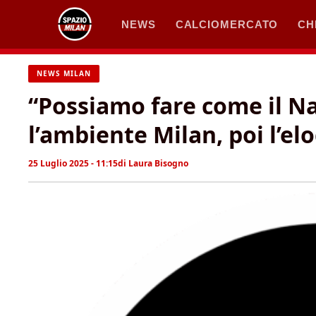
Vai
NEWS
CALCIOMERCATO
CH
al
contenuto
NEWS MILAN
“Possiamo fare come il N
l’ambiente Milan, poi l’elo
25 Luglio 2025 - 11:15
di
Laura Bisogno