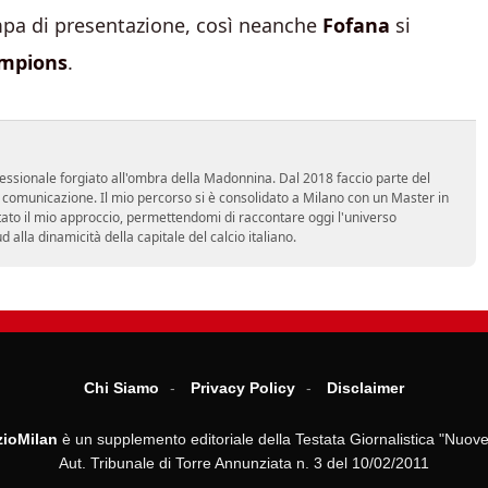
ampa di presentazione, così neanche
Fofana
si
mpions
.
essionale forgiato all'ombra della Madonnina. Dal 2018 faccio parte del
n comunicazione. Il mio percorso si è consolidato a Milano con un Master in
tato il mio approccio, permettendomi di raccontare oggi l'universo
alla dinamicità della capitale del calcio italiano.
Chi Siamo
Privacy Policy
Disclaimer
ioMilan
è un supplemento editoriale della Testata Giornalistica "Nuove
Aut. Tribunale di Torre Annunziata n. 3 del 10/02/2011