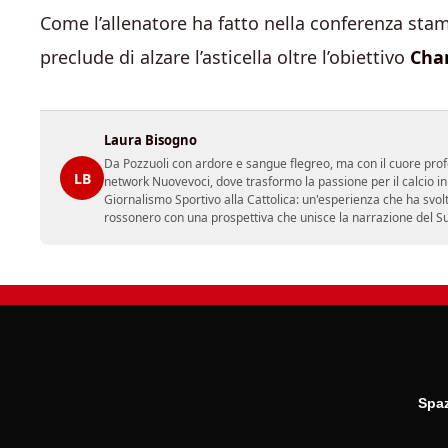
Come l’allenatore ha fatto nella conferenza st
preclude di alzare l’asticella oltre l’obiettivo
Cha
Laura Bisogno
Da Pozzuoli con ardore e sangue flegreo, ma con il cuore prof
LB
network Nuovevoci, dove trasformo la passione per il calcio i
Giornalismo Sportivo alla Cattolica: un'esperienza che ha svol
rossonero con una prospettiva che unisce la narrazione del Sud 
Spaz