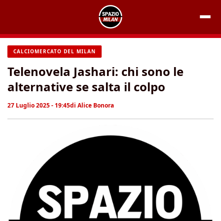
Vai
al
contenuto
CALCIOMERCATO DEL MILAN
Telenovela Jashari: chi sono le
alternative se salta il colpo
27 Luglio 2025 - 19:45
di
Alice Bonora