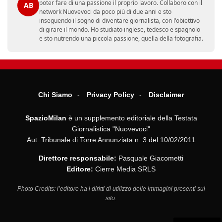
poter fare di una passione il proprio lavoro. Collaboro con il
AB
network Nuovevoci da poco più di due anni e sto
inseguendo il sogno di diventare giornalista, con l'obiettivo
di girare il mondo. Ho studiato inglese, tedesco e spagnolo
e sto nutrendo una piccola passione, quella della fotografia.
Chi Siamo
Privacy Policy
Disclaimer
SpazioMilan
è un supplemento editoriale della Testata
Giornalistica "Nuovevoci"
Aut. Tribunale di Torre Annunziata n. 3 del 10/02/2011
Direttore responsabile:
Pasquale Giacometti
Editore:
Cierre Media SRLS
Photo Credits: l’editore ha i diritti di utilizzo delle immagini presenti sul
sito.