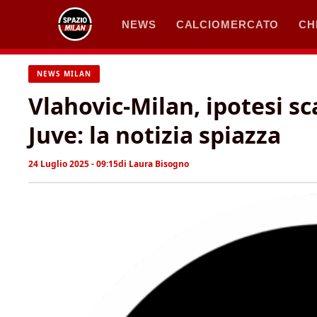
Vai
NEWS
CALCIOMERCATO
CH
al
contenuto
NEWS MILAN
Vlahovic-Milan, ipotesi s
Juve: la notizia spiazza
24 Luglio 2025 - 09:15
di
Laura Bisogno