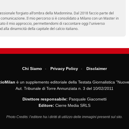
essionale forgiato all'ombra della Madonnina. Dal 2018 faccio parte del
n comunicazione. Il mio percorso si è consolidato a Milano con un Master in
tato il mio approccio, permettendomi di raccontare oggi l'universo
alla dinamicità della capitale del calcio italiano.
Chi Siamo
Privacy Policy
Disclaimer
ioMilan
è un supplemento editoriale della Testata Giornalistica "Nuove
Aut. Tribunale di Torre Annunziata n. 3 del 10/02/2011
Direttore responsabile:
Pasquale Giacometti
Editore:
Cierre Media SRLS
Photo Credits: l’editore ha i diritti di utilizzo delle immagini presenti sul sito.