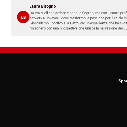
Laura Bisogno
Da Pozzuoli con ardore e sangue flegreo, ma con il cuore prof
LB
network Nuovevoci, dove trasformo la passione per il calcio i
Giornalismo Sportivo alla Cattolica: un'esperienza che ha svol
rossonero con una prospettiva che unisce la narrazione del Sud 
Spaz