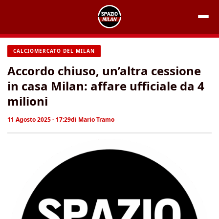
Vai
al
contenuto
CALCIOMERCATO DEL MILAN
Accordo chiuso, un’altra cessione
in casa Milan: affare ufficiale da 4
milioni
11 Agosto 2025 - 17:29
di
Mario Tramo