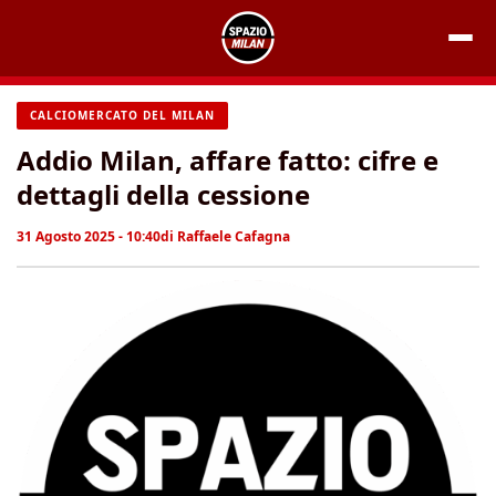
Vai
al
contenuto
CALCIOMERCATO DEL MILAN
Addio Milan, affare fatto: cifre e
dettagli della cessione
31 Agosto 2025 - 10:40
di
Raffaele Cafagna