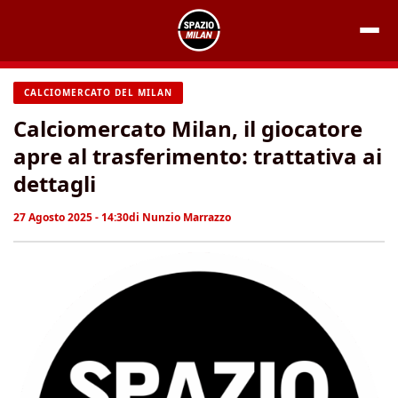
Vai
al
contenuto
CALCIOMERCATO DEL MILAN
Calciomercato Milan, il giocatore
apre al trasferimento: trattativa ai
dettagli
27 Agosto 2025 - 14:30
di
Nunzio Marrazzo