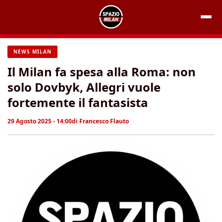
Vai
al
contenuto
NEWS MILAN
Il Milan fa spesa alla Roma: non
solo Dovbyk, Allegri vuole
fortemente il fantasista
29 Agosto 2025 - 14:00
di
Francesco Flauto