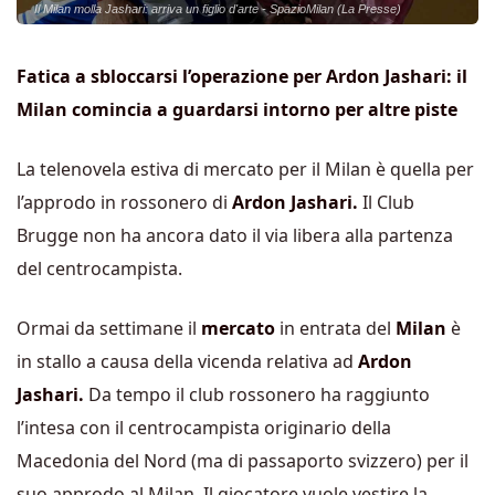
Il Milan molla Jashari: arriva un figlio d'arte - SpazioMilan (La Presse)
Fatica a sbloccarsi l’operazione per Ardon Jashari: il
Milan comincia a guardarsi intorno per altre piste
La telenovela estiva di mercato per il Milan è quella per
l’approdo in rossonero di
Ardon Jashari.
Il Club
Brugge non ha ancora dato il via libera alla partenza
del centrocampista.
Ormai da settimane il
mercato
in entrata del
Milan
è
in stallo a causa della vicenda relativa ad
Ardon
Jashari.
Da tempo il club rossonero ha raggiunto
l’intesa con il centrocampista originario della
Macedonia del Nord (ma di passaporto svizzero) per il
suo approdo al Milan. Il giocatore vuole vestire la