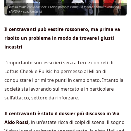
Intesa totale con il bomber: il Milan prepara il blitz, un fattore complica l’affondo
(ANSA) - spaziomilan.it
Il centravanti può vestire rossonero, ma prima va
risolto un problema in modo da trovare i giusti
incastri
L’importante successo ieri sera a Lecce con reti di
Loftus-Cheek e Pulisic ha permesso al Milan di
conquistare i primi tre punti in campionato. Intanto la
società sta lavorando sul mercato e in particolare
sull’attacco, settore da rinforzare.
Il centravanti è stato il dossier più discusso in Via
Aldo Rossi,
in un’estate ricca di colpi di scena. Il sogno