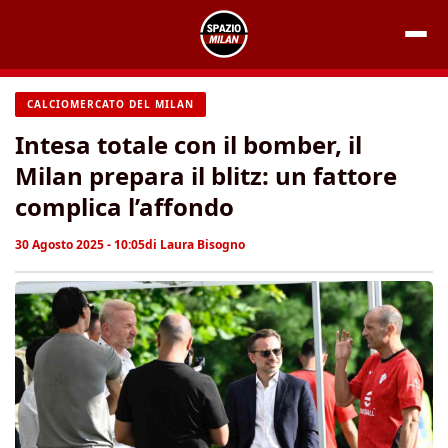
Vai
al
contenuto
CALCIOMERCATO DEL MILAN
Intesa totale con il bomber, il
Milan prepara il blitz: un fattore
complica l’affondo
30 Agosto 2025 - 10:05
di
Laura Bisogno