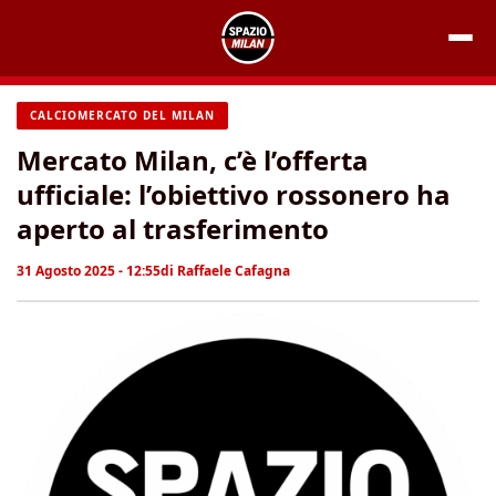
Vai
al
contenuto
CALCIOMERCATO DEL MILAN
Mercato Milan, c’è l’offerta
ufficiale: l’obiettivo rossonero ha
aperto al trasferimento
31 Agosto 2025 - 12:55
di
Raffaele Cafagna