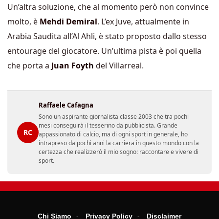
Un’altra soluzione, che al momento però non convince
molto, è
Mehdi Demiral
. L’ex Juve, attualmente in
Arabia Saudita all’Al Ahli, è stato proposto dallo stesso
entourage del giocatore. Un’ultima pista è poi quella
che porta a
Juan Foyth
del Villarreal.
Raffaele Cafagna
Sono un aspirante giornalista classe 2003 che tra pochi
mesi conseguirà il tesserino da pubblicista. Grande
RC
appassionato di calcio, ma di ogni sport in generale, ho
intrapreso da pochi anni la carriera in questo mondo con la
certezza che realizzerò il mio sogno: raccontare e vivere di
sport.
Chi Siamo
Privacy Policy
Disclaimer