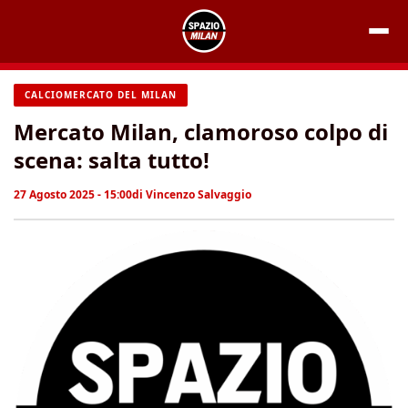
Vai
al
contenuto
CALCIOMERCATO DEL MILAN
Mercato Milan, clamoroso colpo di
scena: salta tutto!
27 Agosto 2025 - 15:00
di
Vincenzo Salvaggio