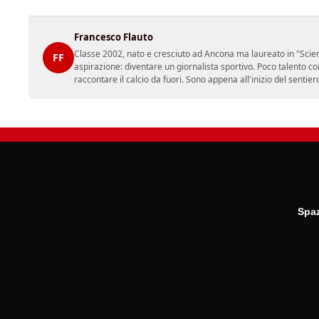
Francesco Flauto
Classe 2002, nato e cresciuto ad Ancona ma laureato in "Scienz
FF
aspirazione: diventare un giornalista sportivo. Poco talento c
raccontare il calcio da fuori. Sono appena all'inizio del sentie
Spaz