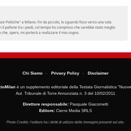
e Politiche" a Milano. Fin da piccolo, lo sguardo fisso verso una sola
on il pallone tra i piedi, col tempo ho compreso che sarebbe stato meglio
ro che, spero, mi porterà a realizzare il mio sogno.
Chi Siamo
Privacy Policy
Disclaimer
ioMilan
è un supplemento editoriale della Testata Giornalistica "Nuove
Aut. Tribunale di Torre Annunziata n. 3 del 10/02/2011
Direttore responsabile:
Pasquale Giacometti
Editore:
Cierre Media SRLS
Photo Credits: l’editore ha i diritti di utilizzo delle immagini presenti sul sito.