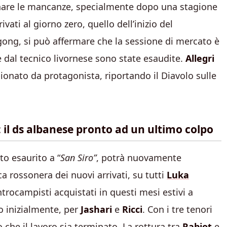
anare le mancanze, specialmente dopo una stagione
ivati al giorno zero, quello dell’inizio del
ong, si può affermare che la sessione di mercato è
e dal tecnico livornese sono state esaudite.
Allegri
pionato da protagonista, riportando il Diavolo sulle
n: il ds albanese pronto ad un ultimo colpo
to esaurito a “
San Siro”
, potrà nuovamente
a rossonera dei nuovi arrivati, su tutti
Luka
ntrocampisti acquistati in questi mesi estivi a
o inizialmente, per
Jashari
e
Ricci
. Con i tre tenori
che il lavoro sia terminato. La rottura tra
Rabiot
e