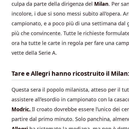
culpa da parte della dirigenza del
Milan
. Per s
incolore, i due si sono messi subito all’opera. Arr
campionato, e a poco più di una settimana dal g
più che convincente. Tutte le richieste formulat
ora ha tutte le carte in regola per fare una cam
vette della Serie A.
Tare e Allegri hanno ricostruito il Mila
Questa sera il popolo milanista, atteso per il tut
assistere all’esordio in campionato con la casacc
Modric.
Il croato dovrebbe essere l’unico dei ce
partire dal primo minuto. Solo panchina, almen
Allegri
ha sistemato la mediana, ma non è detto 