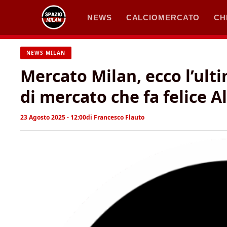
Vai
NEWS
CALCIOMERCATO
CH
al
contenuto
NEWS MILAN
Mercato Milan, ecco l’ulti
di mercato che fa felice Al
23 Agosto 2025 - 12:00
di
Francesco Flauto