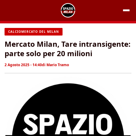
Vai
al
contenuto
CALCIOMERCATO DEL MILAN
Mercato Milan, Tare intransigente:
parte solo per 20 milioni
2 Agosto 2025 - 14:40
di
Mario Tramo