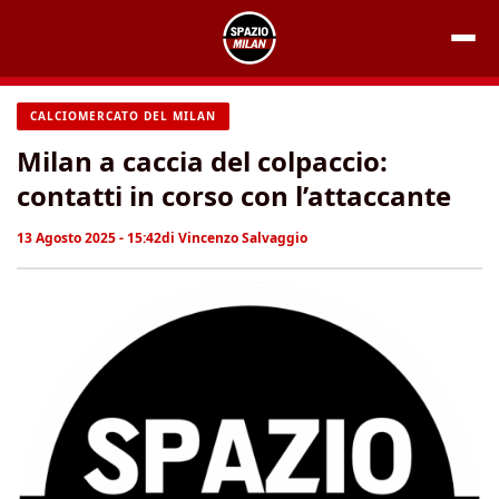
Vai
al
contenuto
CALCIOMERCATO DEL MILAN
Milan a caccia del colpaccio:
contatti in corso con l’attaccante
13 Agosto 2025 - 15:42
di
Vincenzo Salvaggio