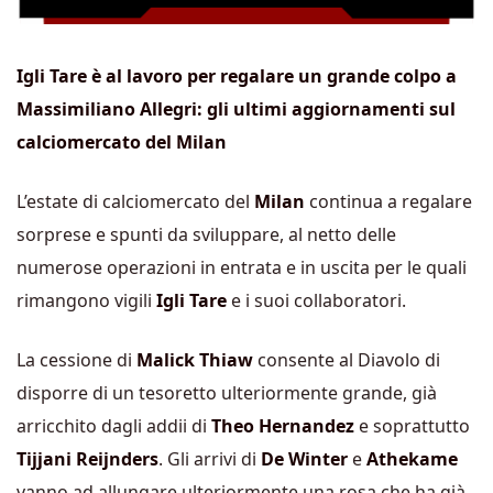
Igli Tare è al lavoro per regalare un grande colpo a
Massimiliano Allegri: gli ultimi aggiornamenti sul
calciomercato del Milan
L’estate di calciomercato del
Milan
continua a regalare
sorprese e spunti da sviluppare, al netto delle
numerose operazioni in entrata e in uscita per le quali
rimangono vigili
Igli Tare
e i suoi collaboratori.
La cessione di
Malick Thiaw
consente al Diavolo di
disporre di un tesoretto ulteriormente grande, già
arricchito dagli addii di
Theo Hernandez
e soprattutto
Tijjani Reijnders
. Gli arrivi di
De Winter
e
Athekame
vanno ad allungare ulteriormente una rosa che ha già