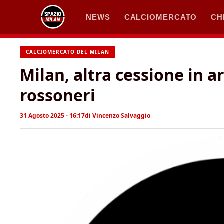
Vai
NEWS
CALCIOMERCATO
CH
al
contenuto
CALCIOMERCATO DEL MILAN
Milan, altra cessione in a
rossoneri
31 Agosto 2025 - 16:17
di
Vincenzo Salvaggio