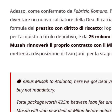
Adesso, come confermato da
Fabrizio Romano
, 
diventare un nuovo calciatore della Dea. Il cal
formula del
prestito con diritto di riscatto
; l’o
per l’acquisto a titolo definitivo, è da
25 milioni
Musah rinnoverà il proprio contratto con il M
mettersi a disposizione di Ivan Juric per la stag
⚫️ Yunus Musah to Atalanta, here we go! Deal ve
buy not mandatory.
Total package worth €25m between loan fee and 
Musah will sign new deal at Milan before going