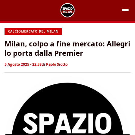
Vai
al
contenuto
CALCIOMERCATO DEL MILAN
Milan, colpo a fine mercato: Allegri
lo porta dalla Premier
5 Agosto 2025 - 22:58
di
Paolo Siotto