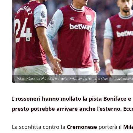
Milan, è fatta per Harder e non solo: arriva anche l'esterno (Ansa) - spaziomilan.it
I rossoneri hanno mollato la pista Boniface e 
presto potrebbe arrivare anche l’esterno. Ecco
La sconfitta contro la
Cremonese
porterà il
Mil