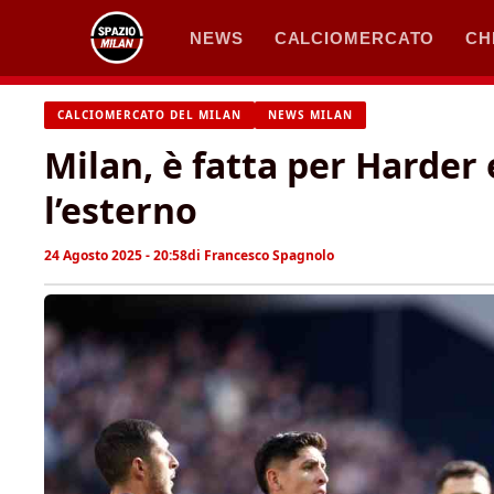
Vai
NEWS
CALCIOMERCATO
CH
al
contenuto
CALCIOMERCATO DEL MILAN
NEWS MILAN
Milan, è fatta per Harder 
l’esterno
24 Agosto 2025 - 20:58
di
Francesco Spagnolo