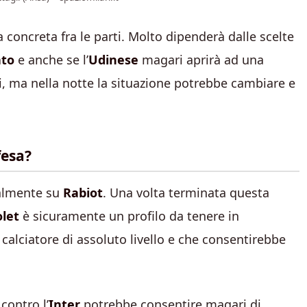
concreta fra le parti. Molto dipenderà dalle scelte
ato
e anche se l’
Udinese
magari aprirà ad una
i, ma nella notte la situazione potrebbe cambiare e
fesa?
palmente su
Rabiot
. Una volta terminata questa
olet
è sicuramente un profilo da tenere in
alciatore di assoluto livello e che consentirebbe
contro l’
Inter
potrebbe consentire magari di