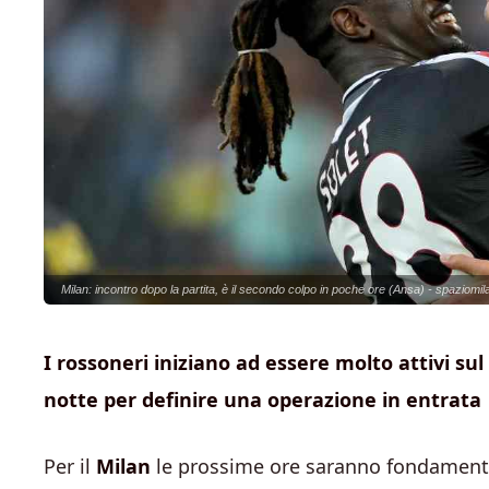
Milan: incontro dopo la partita, è il secondo colpo in poche ore (Ansa) - spaziomila
I rossoneri iniziano ad essere molto attivi su
notte per definire una operazione in entrata
Per il
Milan
le prossime ore saranno fondamenta