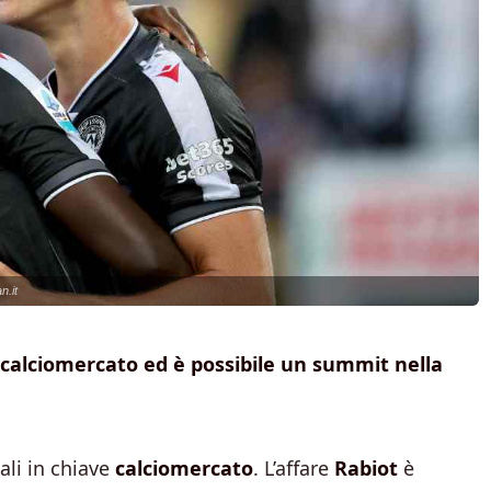
n.it
l calciomercato ed è possibile un summit nella
li in chiave
calciomercato
. L’affare
Rabiot
è