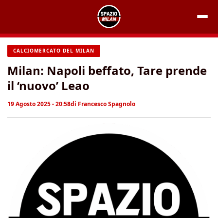
Vai
al
contenuto
CALCIOMERCATO DEL MILAN
Milan: Napoli beffato, Tare prende
il ‘nuovo’ Leao
19 Agosto 2025 - 20:58
di
Francesco Spagnolo