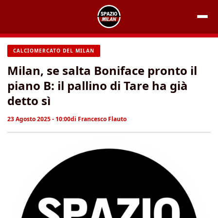
Vai
al
contenuto
CALCIOMERCATO DEL MILAN
Milan, se salta Boniface pronto il
piano B: il pallino di Tare ha già
detto sì
23 Agosto 2025 - 10:00
di
Francesco Flauto