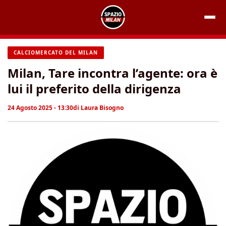
Vai
al
contenuto
CALCIOMERCATO DEL MILAN
Milan, Tare incontra l’agente: ora è
lui il preferito della dirigenza
24 Agosto 2025 - 13:30
di
Laura Bisogno