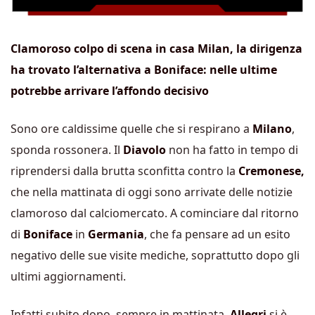
Clamoroso colpo di scena in casa Milan, la dirigenza
ha trovato l’alternativa a Boniface: nelle ultime
potrebbe arrivare l’affondo decisivo
Sono ore caldissime quelle che si respirano a
Milano
,
sponda rossonera. Il
Diavolo
non ha fatto in tempo di
riprendersi dalla brutta sconfitta contro la
Cremonese,
che nella mattinata di oggi sono arrivate delle notizie
clamoroso dal calciomercato. A cominciare dal ritorno
di
Boniface
in
Germania
, che fa pensare ad un esito
negativo delle sue visite mediche, soprattutto dopo gli
ultimi aggiornamenti.
Infatti subito dopo, sempre in mattinata,
Allegri
si è